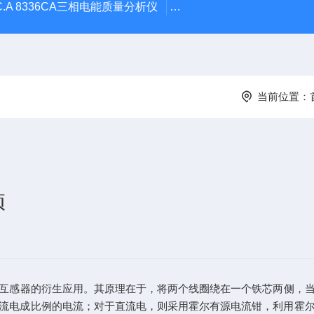
C.A 8336CA三相电能质量分析仪
F607法国CA钳形表F607
当前位置：
项
互感器的衍生应用。其原理在于，将两个线圈绕在一个铁芯两侧，
流电成比例的电流；对于直流电，则采用霍尔有源电流钳，利用霍