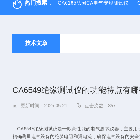
热门搜索：
CA6165法国CA电气安规测试仪
技术文章
CA6549绝缘测试仪的功能特点有
更新时间：2025-05-21
点击次数：857
CA6549绝缘测试仪是一款高性能的电气测试仪器，主要
精确测量电气设备的绝缘电阻和漏电流，确保电气设备的安全