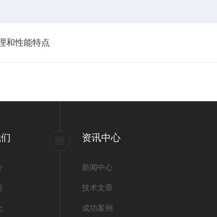
原理和性能特点
我们
资讯中心
介
新闻中心
质
技术文章
化
成功案例