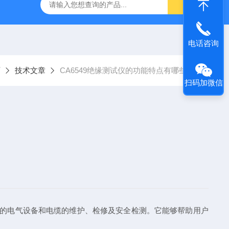
C.A6292法国CA大电流微欧计
E27法国CA交直流电流钳
电话咨询
页
技术文章
CA6549绝缘测试仪的功能特点有哪些？
扫码加微信
业的电气设备和电缆的维护、检修及安全检测。它能够帮助用户