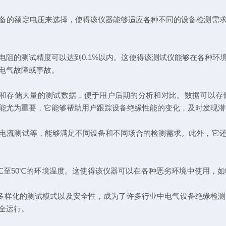
的额定电压来选择，使得该仪器能够适应各种不同的设备检测需求
的测试精度可以达到0.1%以内。这使得该测试仪能够在各种环
电气故障或事故。
录和存储大量的测试数据，便于用户后期的分析和对比。数据可以存
能尤为重要，它能够帮助用户跟踪设备绝缘性能的变化，及时发现潜
流测试等，能够满足不同设备和不同场合的检测需求。此外，它还
至50℃的环境温度。这使得该仪器可以在各种恶劣环境中使用，
多样化的测试模式以及安全性，成为了许多行业中电气设备绝缘检
全运行。