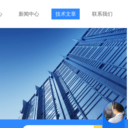
心
新闻中心
技术文章
联系我们