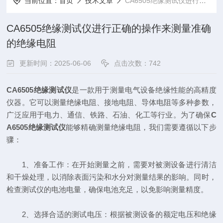
当前位置：
首页
技术文章
CA6505绝缘测试仪进行正确的操作来测量准确的绝缘电阻
CA6505绝缘测试仪进行正确的操作来测量准确
的绝缘电阻
更新时间：2025-06-06
点击次数：742
CA6505绝缘测试仪
是一款用于测量电气设备绝缘性能的高精度
仪器。它可以测量绝缘电阻、接地电阻、导体电阻等多种参数，
广泛应用于电力、通信、铁路、石油、化工等行业。为了确保
C
A6505绝缘测试仪
能够精确测量绝缘电阻，我们需要遵循以下步
骤：
1、准备工作：在开始测量之前，需要对被测设备进行清洁
和干燥处理，以消除表面污染和水分对测量结果的影响。同时，
检查测试仪的电池电量，确保电池充足，以免影响测量精度。
2、选择合适的测试电压：根据被测设备的额定电压和绝缘