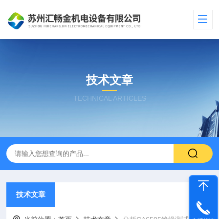
技术文章
TECHNICAL ARTICLES
技术文章