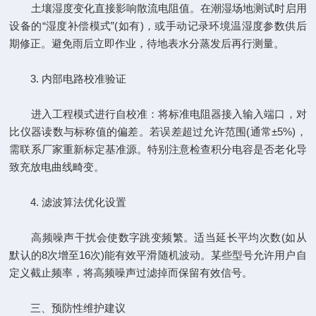
土壤湿度变化直接影响散流电阻值。在潮湿场地测试时启用
设备的“湿度补偿模式”(如有)，或手动记录环境温湿度参数供后
期修正。避免雨后立即作业，待地表水分蒸发后再行测量。
3. 内部电路校准验证
进入工程模式进行自校准：将标准电阻器接入输入端口，对
比仪器读数与标称值的偏差。若误差超过允许范围(通常±5%)，
需联系厂家重新标定基准源。特别注意检查积分电容是否老化导
致充放电曲线畸变。
4. 滤波算法优化设置
高频噪声干扰会使数字跳变频繁。适当延长平均次数(如从
默认的8次增至16次)能有效平滑随机波动。某些型号允许用户自
定义截止频率，将高频噪声过滤掉而保留有效信号。
三、预防性维护建议