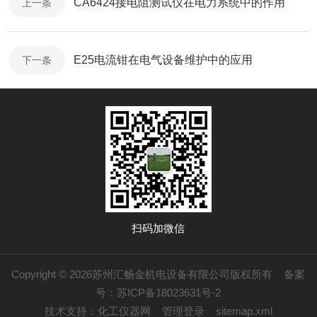
CA6424接电阻测试仪在电力系统中的作用
上一条
E25电流钳在电气设备维护中的应用
下一条
扫码加微信
Copyright © 2026苏州汇畅金机电设备有限公司版权所有
备案
号：苏ICP备18023631号-2
技术支持：
化工仪器网
管理登录
sitemap.xml