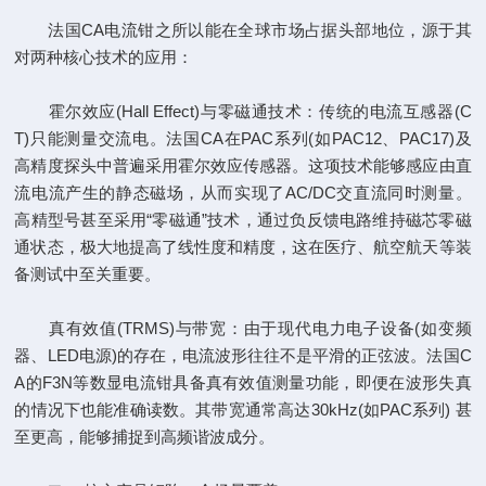
法国CA电流钳之所以能在全球市场占据头部地位，源于其
对两种核心技术的应用：
霍尔效应(Hall Effect)与零磁通技术：传统的电流互感器(C
T)只能测量交流电。法国CA在PAC系列(如PAC12、PAC17)及
高精度探头中普遍采用霍尔效应传感器。这项技术能够感应由直
流电流产生的静态磁场，从而实现了AC/DC交直流同时测量。
高精型号甚至采用“零磁通”技术，通过负反馈电路维持磁芯零磁
通状态，极大地提高了线性度和精度，这在医疗、航空航天等装
备测试中至关重要。
真有效值(TRMS)与带宽：由于现代电力电子设备(如变频
器、LED电源)的存在，电流波形往往不是平滑的正弦波。法国C
A的F3N等数显电流钳具备真有效值测量功能，即便在波形失真
的情况下也能准确读数。其带宽通常高达30kHz(如PAC系列) 甚
至更高，能够捕捉到高频谐波成分。