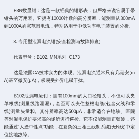
F3N数显钳：这是一款经典的钳形表，但严格来说它属于带
钳头的万用表。它拥有10000计数的高分辨率，能测量从300mA
到1000A的宽范围电流，特别适用于中低功率电子装置的分析。
3. 专用型泄漏电流钳(安全检测与故障排查)
代表型号：B102, MN系列, C173
这是法国CA技术实力的体现。泄漏电流通常只有几毫安(m
A)甚至微安(μA)，极易受外界电磁干扰。
B102泄漏电流钳：拥有100mm的大口径钳头，不仅可以夹
单根线(测量线路泄漏)，甚至可以夹住整根电缆(包含火线和零
线)测量矢量和。其分辨率高达500μA，非常适合在地铁、医院
等对漏电保护要求高的场所进行巡检。它不仅能测量正弦波，还
能通过“人造中性点”功能，在复杂的三相三线制系统(无N线)中定
位接地故障。