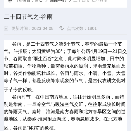
当前位置：
首页
新闻中心
二十四节气之-谷雨
二十四节气之-谷雨
更新时间：2023-04-05
点击次数：1801
谷雨，是
二十四节气
之第
6
个
节气
，春季的最后一个节
气。斗指辰；太阳黄经为
30°
；于每年公历
4
月
19
日
—21
日交
节。谷雨取自
“
雨生百谷
"
之意，此时降水明显增加，田中的
秧苗初插、作物新种，最需要雨水的滋润，降雨量充足而及
时，谷类作物能茁壮成长。谷雨与雨水、小满、小雪、大雪
等节气一样，都是反映降水现象的节气，是古代农耕文化对
于节令的反映。
谷雨时节，在中国南方地区，往往开始明显多雨，而特
别是华南，一旦冷空气与暖湿空气交汇，往往形成较长时间
的降雨天气。秦岭
—
淮河是南方春雨和北方春旱区之间的过
渡地区，从秦岭
-
淮河附近向北，春雨急剧减少。在北方地
区，谷雨是
“
终霜
"
的象征。