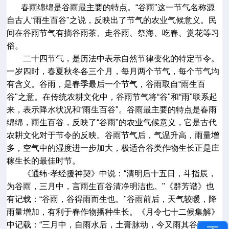
春雨绵绵是谷雨最主要的特点。
“
谷雨
"
这一节气名称源
自古人
“
雨生百谷
"
之说，反映出了节气的农业气候意义。民
间在谷雨节气有摘谷雨茶、走谷雨、祭海、吃春、赏花等习
俗。
二十四节气，是历法中表示自然节律变化的特定节令。
一岁四时，春夏秋冬各三个月，每月两个节气，每个节气均
有含义。谷雨，是春季最后一个节气，谷雨取自
“
雨生百
谷
"
之意。在传统农耕文化中，谷雨节气将
“
谷
"
和
“
雨
"
联系起
来，表示降水状况和
“
雨生百谷
"
。谷雨最主要的特点是春雨
绵绵，雨生百谷，反映了
“
谷雨
"
的农业气候意义，它是古代
农耕文化对于节令的反映。谷雨节气后，气温升高，雨量增
多，空气中的湿度进一步加大，极适合谷类作物生长正是庄
稼生长的最佳时节。
《通纬
·
孝经援神契》中说：
“
清明后十五日，斗指辰，
为谷雨，三月中，言雨生百谷清净明洁也。
"
《群芳谱》也
有记载：
“
谷雨，谷得雨而生也。
"
谷雨前后，天气较暖，降
雨量增加，有利于春作物播种生长。《月令七十二候集解》
中记载：
“
三月中，自雨水后，土膏脉动，今又雨其谷于水