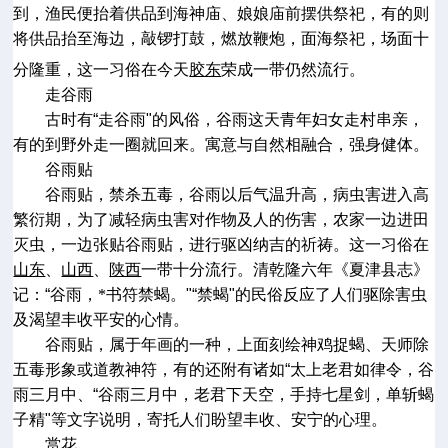
到，渔民便抬着供品到海神庙、娘娘庙前摆供祭祀，有的则
将供品抬至海边，敲锣打鼓，燃放鞭炮，面海祭祀，场面十
分隆重，这一习俗在今天
胶东
荣成一带仍然流行。
走谷雨
古时有
“
走谷雨
"
的风俗，谷雨这天青年妇女走村串亲，
有的到野外走一圈就回来。寓意与自然相融合，强身健体。
谷雨贴
谷雨贴，禁杀五毒，谷雨以后气温升高，病虫害进入高
繁衍期，为了减轻病虫害对作物及人的伤害，农家一边进田
灭虫，一边张贴谷雨贴，进行驱凶纳吉的祈祷。这一习俗在
山东
、
山西
、
陕西
一带十分流行。清乾隆六年《夏津县志》
记：
“
谷雨，*书符禁蝎。
"“
禁蝎
"
的民俗反应了人们驱除害虫
及渴望丰收平安的心情。
谷雨贴，属于年画的一种，上面刻绘神鸡捉蝎、天师除
五毒形象或道教神符，有的还附有诸如
“
太上老君如律令，谷
雨三月中
、
“
谷雨三月中，老君下天空，手持七星剑，单斩蝎
子精
"
等文字说明，寄托人们盼望丰收、安宁的心理。
赏花