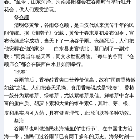
春。
"
至今，山东菏泽、河南洛阳都会在谷雨时节举行牡丹
花会，供人们观赏游玩。
祭
仓颉
清明祭黄帝，谷雨祭仓颉，是自汉代以来流传千年的民
间传统。据《淮南子》记载，黄帝于春末夏初发布诏令，宣
布仓颉造字成功，当天下了一场谷子雨。仓颉死后，人们把
他安葬在他的家乡
——
白水县史官镇北，墓门刻了一副对
联：
“
雨粟当年感天帝，同文永世配桥陵。
"
每年的谷雨，
“
仓
颉庙会
"
都会在陕西白水县如期举行。
“
吃春
"
谷雨前后，香椿醇香爽口营养价值高，故有
“
雨前香椿嫩
如丝
"
之说。人们把春天采摘、食用香椿说成是
“
吃春
"
。香椿
一般分为紫椿芽、绿椿芽，尤以紫椿芽最佳。鲜椿芽中含丰
富的蛋白质、胡萝卜素和大量的维生素
C
，其叶、芽、根、
皮和果实均可入药，具有健胃理气，止泻润肤等多种功效。
祭海
谷雨节也叫做渔民出海捕鱼的
“
壮行节
"
。在中国北方沿
海一带，渔民们过谷雨节已有两千多年的历史。海祭时刻一