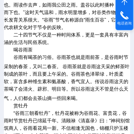
也。雨读作去声，如雨我公田之雨。盖谷以此时播种，自上
而下也。
"
这时天气温和，雨水明显增多，对谷类作物的生
长发育关系很大。
“
谷雨
"
节气名称源自
“
雨生百谷
"
，它是古
电话咨询
代农耕文化对于节令的反映。
二十四节气不仅是一种时间体系，更是一套具有丰富内
涵的生活与民俗系统。
喝谷雨茶
谷雨
有喝茶的习俗。谷雨茶也就是雨前茶，是谷雨时节
采制的春茶，又叫二春茶。
谷雨茶就是谷雨这天采的鲜茶叶
制成的茶叶，而且要上午采的。谷雨茶色泽翠绿，叶质柔
软，富含多种维生素和氨基酸，香气宜人。传说谷雨这天的
茶喝了会清火、辟邪、明目等。所以谷雨这天不管是什么天
气，人们都会去茶山摘一些回来喝。
赏牡丹
“
谷雨三朝看牡丹
"
，牡丹花被称为谷雨花、富贵花，谷
雨时节赏牡丹已绵延千年。清顾禄《清嘉录》曰：
“
神祠别馆
筑商人，谷雨看花局一新。不信相逢无国色，锦棚只护玉楼