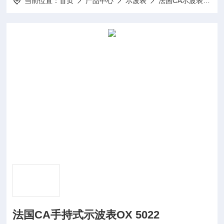
当前位置：
首页
产品中心
示波表
法国CA示波表
O
法国CA手持式示波表OX 5022