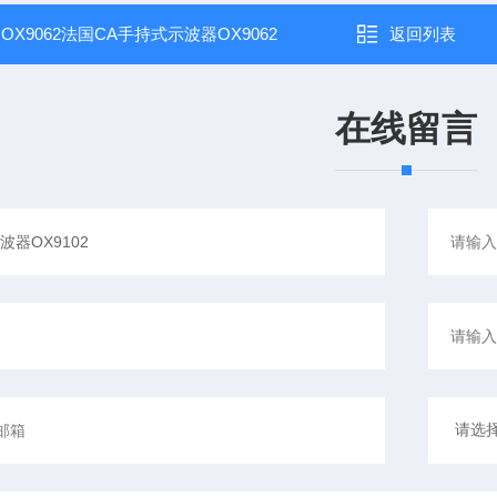
：
OX9062法国CA手持式示波器OX9062
返回列表
在线留言