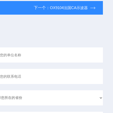
下一个：
OX9104法国CA示波器