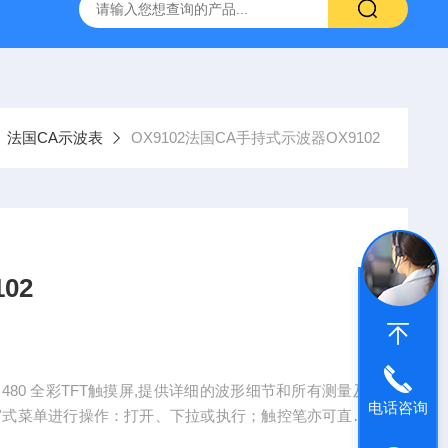
C.A6292法国CA大电流微欧计
E27法国CA交直流电流钳
法国CA示波表
OX9102法国CA手持式示波器OX9102
02
 x 480 全彩TFT触摸屏,提供详细的波形细节和所有测量及
电话咨询
窗式菜单进行操作：打开、下拉或执行；触控笔亦可直接