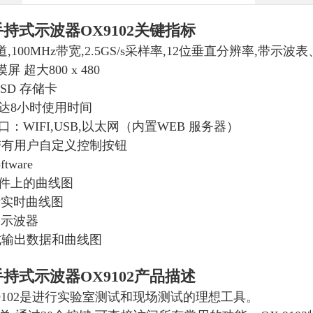
持式示波器OX9102
关键指标
道,100MHz带宽,2.5GS/s采样率,12位垂直分辨率,
屏 超大800 x 480
动SD 存储卡
达8小时使用时间
：WIFI,USB,以太网（内置WEB 服务器）
带有用户自定义控制按钮
ftware
件上的曲线图
示实时曲线图
制示波器
格式输出数据和曲线图
持式示波器OX9102
产品描述
 9102是进行实验室测试和现场测试的理想工具。