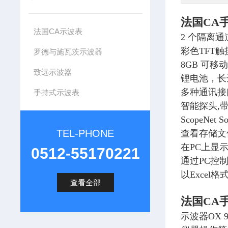
法国CA手
法国CA示波表
2 个隔离通
彩色TFT触摸
罗德与施瓦茨示波器
8GB 可移
致远示波器
锂电池，长
多种通讯接口
手持式示波表
智能探头,
ScopeNet So
TEL-PHONE
查看存储文
在PC上显
0512-55170221
通过PC控
以Excel
查看全部
法国CA手
示波器OX