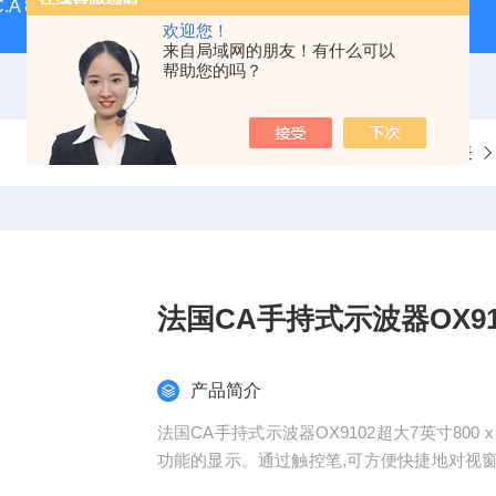
C.A 8336CA三相电能质量分析仪
F607法国CA钳形表F607
欢迎您！
来自局域网的朋友！有什么可以
帮助您的吗？
当前位置：
首页
产品中心
示波表
法国CA手持式示波器OX91
产品简介
法国CA手持式示波器OX9102超大7英寸800
功能的显示。通过触控笔,可方便快捷地对视
作用于图形元素,如游标、触发和缩放等等。