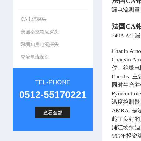
法国CA
漏电流测量 
CA电流探头
法国CA
美国泰克电流探头
240A AC
深圳知用电流探头
Chauin
交流电流探头
Chauvi
仪、绝缘电
Enerd
TEL-PHONE
同时生产并
0512-55170221
Pyroco
温度控制器
AMRA:
查看全部
起了良好的
浦江埃纳迪
995年投