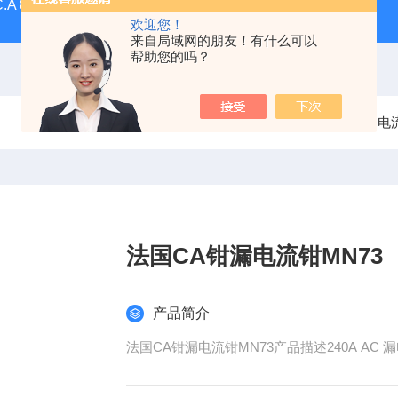
C.A 8336CA三相电能质量分析仪
F607法国CA钳形表F607
欢迎您！
来自局域网的朋友！有什么可以
帮助您的吗？
当前位置：
首页
产品中心
电
法国CA钳漏电流钳MN73
产品简介
法国CA钳漏电流钳MN73产品描述240A AC 