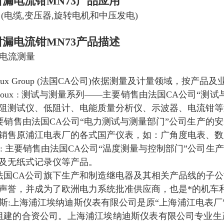
钳漏电流钳MN73
产品应用
(电缆,变压器,旋转电机和中压发电)
钳漏电流钳MN73
产品描述
 漏电流测量
 Arnoux Group (法国CA公司)依据测量及计量领域，按
n Arnoux : 测试与测量系列——主要销售由法国CA公
阻测试仪、低阻计、电能质量分析仪、示波器、电流钳等
is: 主要销售由法国CA公司“电力测试与测量部门”公司生
销售原浦江电表厂的各式国产仪表，如：广角度电表、数
ntrole: 主要销售由法国CA公司“温度测量与控制部门
及无纸式记录仪等产品。
 是法国CA公司旗下生产和制造继电器及其相关产品线的子
声誉，并成为了欧洲电力系统批准供应商，也是*的机车
斯:上海浦江埃纳迪斯仪表有限公司是原“上海浦江电表厂”与
资组建的合资公司。上海浦江埃纳迪斯仪表有限公司专业