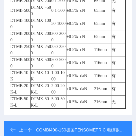
DTMB-200
DTMX-200
0.1-200
±0.5%
cN
65mm
无
DTMX -50
DTMB-500
0.1-500
±0.5%
cN
65mm
有
0
DTMB-100
DTMX-100
50-1000
±0.5%
cN
65mm
有
0
0
DTMB-200
DTMX-200
200-200
±0.5%
cN
65mm
有
0
0
0
DTMB-250
DTMX-250
250-250
±0.5%
cN
116mm
有
0
0
0
DTMB-500
DTMX-500
500-500
±0.5%
cN
116mm
有
0
0
0
DTMB-10
DTMX-10
1.00-10.
±0.5%
daN
116mm
有
K
K
00
DTMB-20
DTMX-20
2.00-20.
±0.5%
daN
216mm
有
K-L
K-L
00
DTMB-50
DTMX-50
5.00-50.
±0.5%
daN
216mm
无
K-L
K-L
00
上一个：
COMBI490-150德国TENSOMETRIC 电缆张力仪COMBI490-150