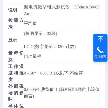
漏电流微型钳式测试仪；3/30mA/30/60
说明
Amp
检测方
平均值
法
(棒图显示：32段)
显示
LCD (数字显示：3200计数)
量程切
自动量程
电话咨询
换
工作温
度和湿
0 - 50°，80% RH或以下(不结露)
度
外部磁
0.0005% 典型值 1 (就相邻电缆的电流值
场的影
而言)
响
导体位