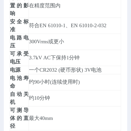
置的影
在精度范围内
响
安全标
符合EN 61010-1、EN 61010-2-032
准
电路电
300Vrms或更小
压
可承受
3.7kV AC下保持1分钟
电压
电源
一个CR2032 (硬币形状) 3V电池
电池寿
约90小时(连续使用时)
命
自动关
约10分钟
机
可测导
体的直
最大40mm
径