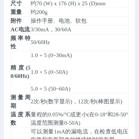
尺寸
约70 (W) x 176 (H) x 25 (D)mm
重量
约200g
附件
操作手册、电池、软包
AC电流
3/30mA，30/60A
频率特
50/60Hz
性
1.0 + 5 (0~30mA)
精度(5
1.0 + 5 (0~50A)
0/60Hz)
5.0 + 5 (50~60A)
测量周
2次/秒(数字显示)，12次/秒(棒图显示)
期
温度系
量程的0.05%/°C或更小(在0-18°和28-50°
数
温度范围测量0-50A)
可以测量1mA的漏电流，在检查低电压