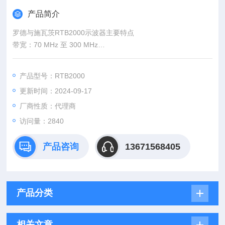
产品简介
罗德与施瓦茨RTB2000示波器主要特点
带宽：70 MHz 至 300 MHz
采样率：大 2.5 Gsample/s
存储深度：大 20 Msample
产品型号：RTB2000
ADC 分辨率：10 位
更新时间：2024-09-17
显示屏：10.1“ 电容式触摸屏
厂商性质：代理商
访问量：2840
产品咨询
13671568405
产品分类
相关文章