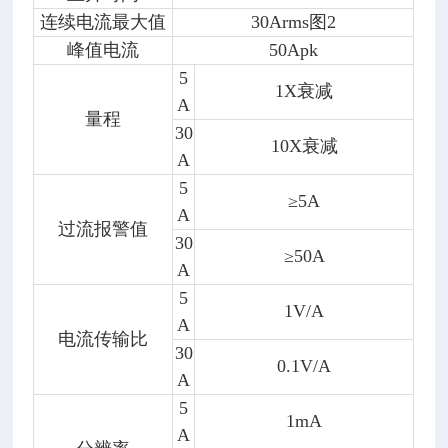
连续电流最大值
30Arms图2
峰值电流
50Apk
5
1X衰减
A
量程
30
10X衰减
A
5
≥5A
A
过流报警值
30
≥50A
A
5
1V/A
A
电流传输比
30
0.1V/A
A
5
1mA
A