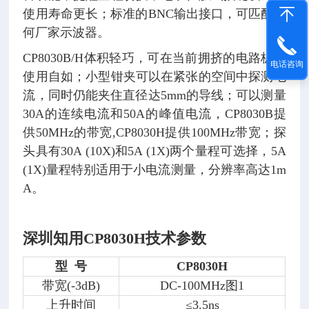
使用寿命更长；标准的BNC输出接口，可匹配任
何厂家示波器。
CP8030B/H体积轻巧，可在当前拥挤的电路板中
电话咨询
使用自如；小型钳夹可以在紧张的空间中探测电
流，同时仍能夹住直径达5mm的导线；可以测量
30A的连续电流和50A的峰值电流，CP8030B提
供50MHz的带宽,CP8030H提供100MHz带宽；探
头具有30A (10X)和5A (1X)两个量程可选择，5A
(1X)量程特别适用于小电流测量，分辨率高达1m
A。
深圳知用CP8030H
技术参数
型 号
CP8030H
带宽(-3dB)
DC-100MHz图1
上升时间
≤3.5ns