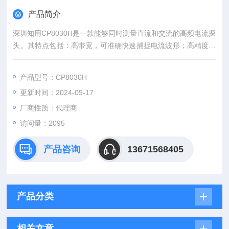
产品简介
深圳知用CP8030H是一款能够同时测量直流和交流的高频电流探
头。其特点包括：高带宽，可准确快速捕捉电流波形；高精度，
在电流测量量程范围内，精度高达1%，满足大部分测试领域的
需要；两个量程可供选择，方便小电流测量；自动消磁调零功
产品型号：CP8030H
能，使用方便；声光过流报警功能，提醒量程切换；电子轻触式
更新时间：2024-09-17
按键设计，使用寿命更长；标准的BNC输出接口，可匹配任何厂
家示波器。
厂商性质：代理商
访问量：2095
产品咨询
13671568405
产品分类
相关文章