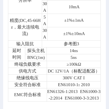
分辨率
30
10mA
A
5
±1%±1mA
精度(DC,45-66H
A
z，最大连续电
30
流)
±1%±10mA
A
输入阻抗
参考图3
延时
探头主机
14ns
时间
BNC(1m)
5ns
终端负载要求
≥100kΩ
供电方式
DC 12V/1A（标配适配器）
绝缘线电压
300V CAT I
安全符合标准
EN61010-1
:
2010
EN61326-1:2013 EN61000-3
EMC符合标准
-2:2014 EN61000-3-3:2013