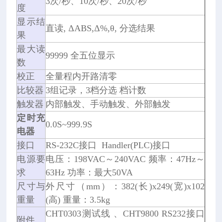
3次/秒、10次/秒、20次/秒
度
显示结
直读, ΔABS,Δ%,θ, 分选结果
果
最大读
99999 全五位显示
数
校正
全量程内开路清零
比较器
3组记录，3档分选 档计数
触发器
内部触发、手动触发、外部触发
定时充
0.0S~999.9S
电器
接口
RS-232C接口 Handler(PLC)接口
电源要
电压：198VAC～240VAC 频率：47Hz～
求
63Hz 功率：最大50VA
尺寸与
外尺寸（mm）：382(长)x249(宽)x102
重量
(高) 重量：3.5kg
CHT0303测试线 、CHT9800 RS232接口
附件