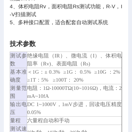
4、体积电阻Rv，面积电阻Rs测试功能，R-V，I
-V扫描测试
5、多种接口配置，适合配套自动测试系统
技术参数
测试参
绝缘电阻（IR）、微电流（I）、体积电
数
阻率（Rv)、表面电阻（Rs)
基本准
＜1G：
±
0.3% ≥1G： 0.5% ≥10G ：2%
确度
≥1T：5% ≥100T： 20%
测量范
电阻：1Ω-10000TΩ(10~1016Ω)，电流：2
围
mA~10fA
输出电
DC 1~1000V，1mV步进，回读电压精度
压
0.05%
量程
六量程自动和手动
测试速