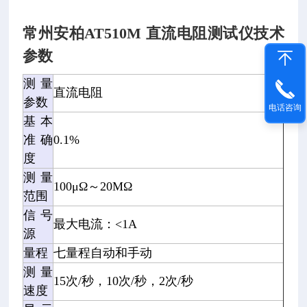
常州安柏AT510M 直流电阻测试仪
技术
参数
测量
直流电阻
参数
电话咨询
基本
准确
0.1%
度
测量
100μΩ～20MΩ
范围
信号
最大电流：<1A
源
量程
七量程自动和手动
测量
15次/秒，10次/秒，2次/秒
速度