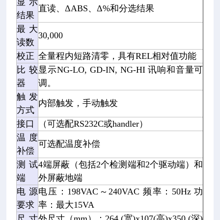
显示
直读、ΔABS、Δ%和分选结果
结果
最大
30,000
读数
校正
全量程内短路清零，具有REL相对值功能
比较
显示NG-LO, GD-IN, NG-HI 讯响和音量可
器
调。
触发
内部触发，手动触发
方式
接口
（可选配RS232C或handler）
温度
可选配温度补偿
补偿
测试
4端屏蔽（包括2个检测端和2个驱动端）和
端
外屏蔽地端
电源
电压：198VAC～240VAC 频率：50Hz 功
要求
率：最大15VA
尺寸
外尺寸（mm）：264 (宽)x107(高)x350 (深)