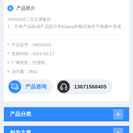
产品简介
VMS2010二次元测量仪
1、可将产品拍成产品照片并以jpeg的格式保存于电脑中形成产
品图库
2、并将保存于电脑中的照片打开并于实时的影像同一画面中进
产品型号：VMS2010
行对比
更新时间：2024-09-17
3、图形可输入到AutoCAD成为工程图
4、AutoCAD标准工程图可输入实时影像中，令AutoCAD工程图
厂商性质：代理商
与实际工件外形重叠进行对比，从而找出工件和工程图的区别
访问量：3651
产品咨询
13671568405
产品分类
相关文章