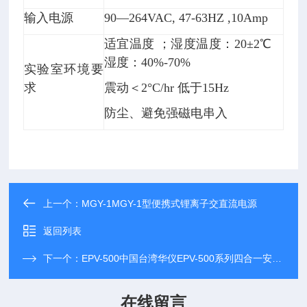
输入电源
90—264VAC, 47-63HZ ,10Amp
适宜温度 ；湿度温度：20±2℃
湿度：40%-70%
实验室环境要
求
震动＜2°C/hr 低于15Hz
防尘、避免强磁电串入
上一个：
MGY-1MGY-1型便携式锂离子交直流电源
返回列表
下一个：
EPV-500中国台湾华仪EPV-500系列四合一安规分析仪
在线留言