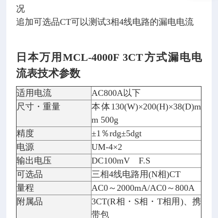
况
追加可选品CT可以测试3相4线电路的漏电电流
日本万用MCL-4000F 3CT方式漏电电
流表
技术参数
适用电流
AC800A以下
尺寸・重量
本体130(W)×200(H)×38(D)m
m 500g
精度
±1％rdg±5dgt
电源
UM-4×2
输出电压
DC100mV F.S
可选品
三相4线电路用(N相)CT
量程
AC0～2000mA/AC0～800A
附属品
3CT(R相・S相・T相用)、携
带包