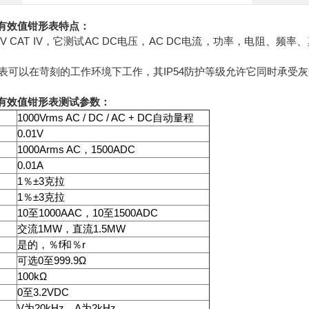
5真有效值钳形表
特点：
0V CAT IV，它测试AC DC电压，AC DC电流，功率，电阻
表可以在苛刻的工作环境下工作，其IP54防护等级允许它同时承受
5真有效值钳形表
测试参数：
1000Vrms AC / DC / AC + DC
自动量程
0.01V
1000Arms AC
1500ADC
，
0.01A
1
±3
％
克拉
1
±3
％
克拉
10
1000AAC
10
1500ADC
至
，
至
1MW
1.5MW
交流
，直流
f
r
是的，％
和％
0
999.9Ω
可选
至
100kΩ
0
3.2VDC
至
V
20kHz
A
2kHz
为
，
为