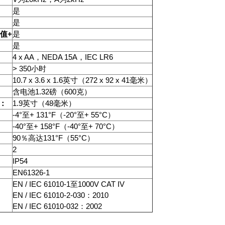
是
是
+
峰值
是
是
4 x AA
NEDA 15A
IEC LR6
，
，
> 350
小时
10.7 x 3.6 x 1.6
272 x 92 x 41
英寸（
毫米）
1.32
600
含电池
磅（
克）
1.9
48
：
英寸（
毫米）
-4°
+ 131°F
-20°
+ 55°C
至
（
至
）
-40°
+ 158°F
-40°
+ 70°C
至
（
至
）
90
131°F
55°C
％高达
（
）
2
IP54
EN61326-1
EN / IEC 61010-1
1000V CAT IV
至
EN / IEC 61010-2-030
2010
：
EN / IEC 61010-032
2002
：