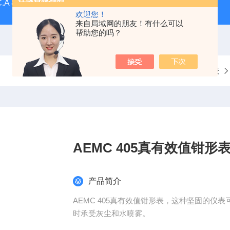
C.A 8336CA三相电能质量分析仪
F607法国CA钳形表F607
欢迎您！
来自局域网的朋友！有什么可以
帮助您的吗？
当前位置：
首页
产品中心
钳形电流表
AEMC 405真有效值钳形
产品简介
AEMC 405真有效值钳形表，这种坚固的仪
时承受灰尘和水喷雾。