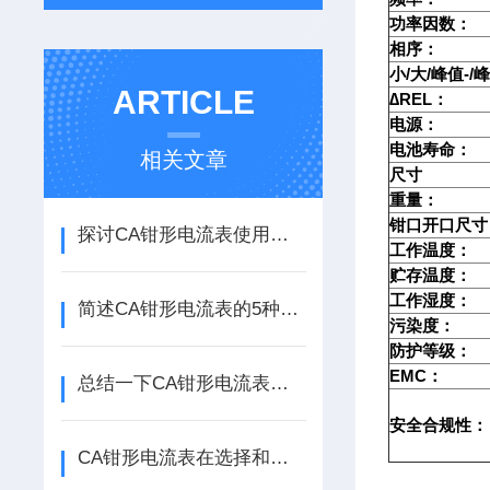
功率因数：
相序：
/
/
-/
小
大
峰值
ARTICLE
∆REL
：
电源：
电池寿命：
相关文章
尺寸
重量：
钳口开口尺寸
探讨CA钳形电流表使用注意事项
工作温度：
贮存温度：
工作湿度：
简述CA钳形电流表的5种主要用途
污染度：
防护等级：
EMC
：
总结一下CA钳形电流表的注意事项
安全合规性：
CA钳形电流表在选择和使用时应注意哪几点