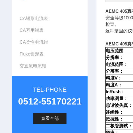
AEMC 40
安全等级100
CA钳形电流表
检查。
CA万用钳表
这种坚固的仪
CA柔性电流钳
AEMC 40
电压范围
Fluke钳形表
分辨率：
电流范围：
交直流电流钳
分辨率：
V
精度
：
A
精度
：
TEL-PHONE
InRush
：
功率测量：
0512-55170221
总谐波失真：
连续性：
查看全部
抵抗性：
二极管测试：
频率：