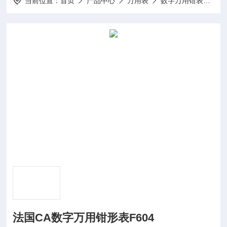
当前位置：
首页
产品中心
万用表
数字万用钳表
法
法国CA数字万用钳形表F604