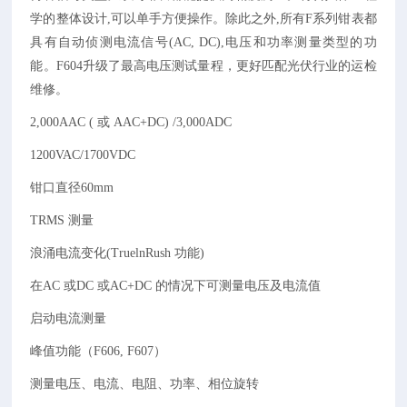
学的整体设计
,
可以单手方便操作。除此之外
,
所有
F
系列钳表都
具有自动侦测电流信号
(AC, DC),
电压和功率测量类型的功
能。
F604
升级了最高电压测试量程，更好匹配光伏行业的运检
维修。
2,000AAC (
或
AAC+DC) /3,000ADC
1200VAC/1700VDC
钳口直径
60mm
TRMS
测量
浪涌电流变化
(TruelnRush
功能
)
在
AC
或
DC
或
AC+DC
的情况下可测量电压及电流值
启动电流测量
峰值功能（
F606, F607
）
测量电压、电流、电阻、功率、相位旋转