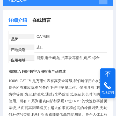
详细介绍
在线留言
CA/法国
品牌
进口
产地类别
能源,电子/电池,汽车及零部件,电气,综合
应用领域
法国CA F604数字万用钳表产品描述
1000V CAT IV
是万用钳表有高安全等级
,
我们确保用户在安全
,
符合所有相应标准的条件下进行测量工作。仪器具有
IP54
的
电话咨询
防护等级
,
防尘
,
防溅水
,
通过
2
米坠落测试
,
保证其长时间的安全
使用。所有
F
系列钳表内部都采用
12
位
TRMS
的快速数字捕捉
系统
,
从而提高测量精度；超大的带宽和超高的峰值因数
,
无论
何种信号类型
,F
系列钳表都能提供高精度测量。符合人体工程