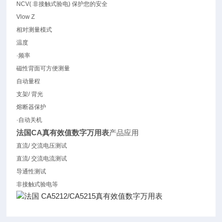
NCV(
非接触式验电
)
保护您的安全
Vlow Z
相对测量模式
温度
·频率
磁性背面可方便测量
自动量程
支架/ 背光
熔断器保护
·自动关机
法国CA真有效值数字万用表
产品应用
直流/ 交流电压测试
直流/ 交流电流测试
导通性测试
非接触式验电等