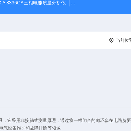
C.A 8336CA三相电能质量分析仪
F607法国CA钳形表F607
当前位
具，它采用非接触式测量原理，通过将一根闭合的磁环套在电路所要
电气设备维护和故障排除等领域。