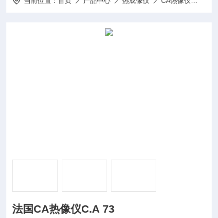
当前位置：
首页
产品中心
热成像仪
CA热像仪
C.A
法国CA热像仪C.A 73