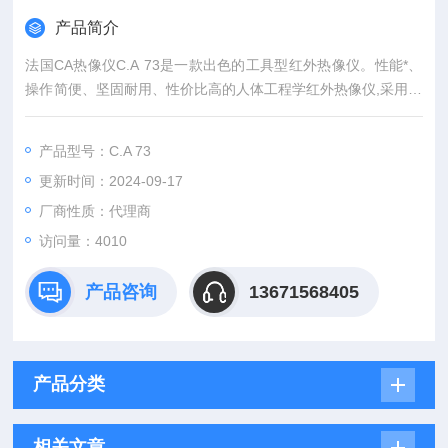
产品简介
法国CA热像仪C.A 73是一款出色的工具型红外热像仪。性能*、
操作简便、坚固耐用、性价比高的人体工程学红外热像仪,采用独
有的多项关键技术适用于各行业的应用。通过高分辨率显示器上
的图像和3MP可见光图像的融合,准确快速定位并识别故障点。
产品型号：C.A 73
更新时间：2024-09-17
厂商性质：代理商
访问量：4010
产品咨询
13671568405
产品分类
相关文章