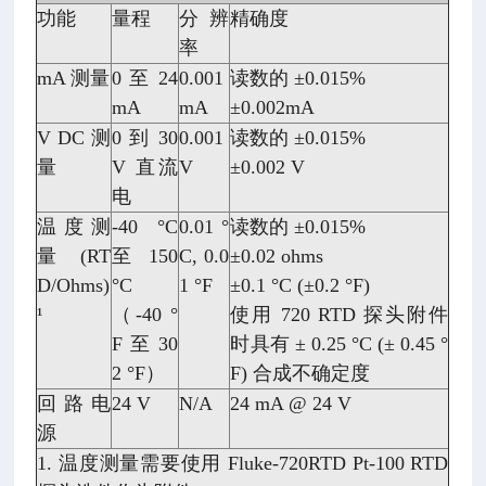
功能
量程
分辨
精确度
率
mA 测量
0 至 24
0.001
读数的 ±0.015%
mA
mA
±0.002mA
V DC 测
0 到 30
0.001
读数的 ±0.015%
量
V 直流
V
±0.002 V
电
温度测
-40 °C
0.01 °
读数的 ±0.015%
量 (RT
至 150
C, 0.0
±0.02 ohms
D/Ohms)
°C
1 °F
±0.1 °C (±0.2 °F)
¹
（-40 °
使用 720 RTD 探头附件
F 至 30
时具有 ± 0.25 °C (± 0.45 °
2 °F）
F) 合成不确定度
回路电
24 V
N/A
24 mA @ 24 V
源
1. 温度测量需要使用 Fluke-720RTD Pt-100 RTD