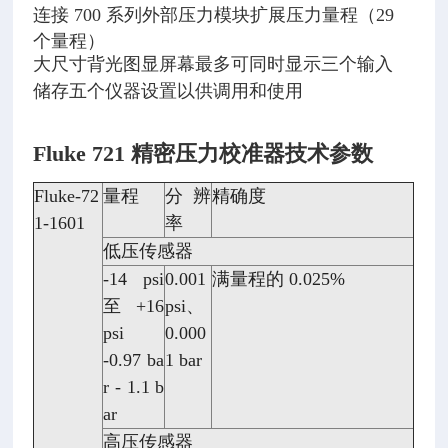
连接 700 系列外部压力模块扩展压力量程（29
个量程）
大尺寸背光图显屏幕最多可同时显示三个输入
储存五个仪器设置以供调用和使用
Fluke 721 精密压力校准器
技术参数
Fluke-72
量程
分辨
精确度
1-1601
率
低压传感器
-14 psi
0.001
满量程的 0.025%
至 +16
psi、
psi
0.000
-0.97 ba
1 bar
r - 1.1 b
ar
高压传感器