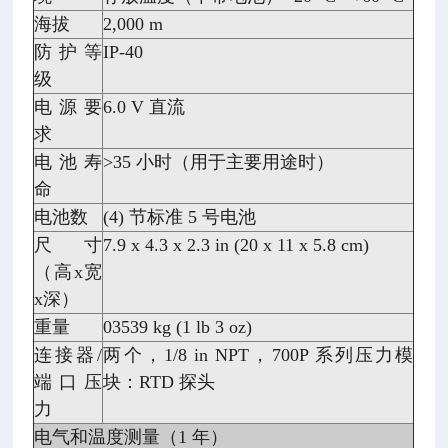
海拔
2,000 m
防护等
IP-40
级
电源要
6.0 V 直流
求
电池寿
>35 小时（用于主要用途时）
命
电池数
(4) 节标准 5 号电池
尺寸
7.9 x 4.3 x 2.3 in (20 x 11 x 5.8 cm)
（高x宽
x深）
重量
03539 kg (1 lb 3 oz)
连接器/
两个，1/8 in NPT，700P 系列压力模
端口压
块：RTD 探头
力
电气和温度测量（1 年）