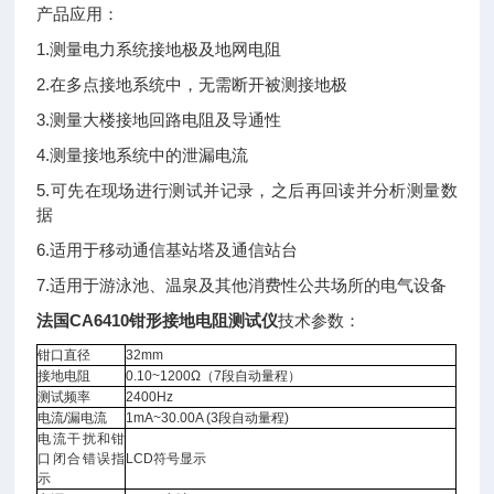
产品应用：
1.测量电力系统接地极及地网电阻
2.在多点接地系统中，无需断开被测接地极
3.测量大楼接地回路电阻及导通性
4.测量接地系统中的泄漏电流
5.可先在现场进行测试并记录，之后再回读并分析测量数
据
6.适用于移动通信基站塔及通信站台
7.适用于游泳池、温泉及其他消费性公共场所的电气设备
法国CA6410钳形接地电阻测试仪
技术参数：
钳口直径
32mm
接地电阻
0.10~1200Ω
（
7
段自动量程）
测试频率
2400Hz
电流
/
漏电流
1mA~30.00A (3
段自动量程
)
电流干扰和钳
口闭合错误指
LCD
符号显示
示