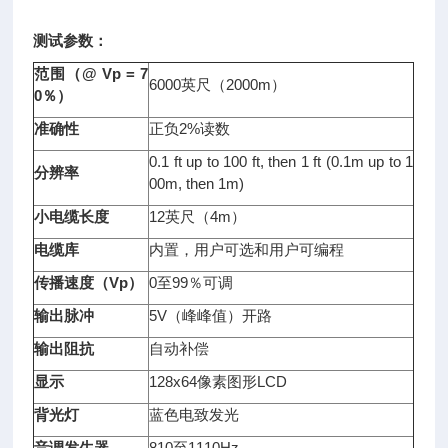
测试参数：
范围（
@ Vp = 7
6000英尺（2000m）
0
％）
准确性
正负2%读数
0.1 ft up to 100 ft, then 1 ft (0.1m up to 1
分辨率
00m, then 1m)
小电缆长度
12英尺（4m）
电缆库
内置，用户可选和用户可编程
传播速度（
Vp
）
0至99％可调
输出脉冲
5V（峰峰值）开路
输出阻抗
自动补偿
显示
128x64像素图形LCD
背光灯
蓝色电致发光
音调发生器
810至1110Hz