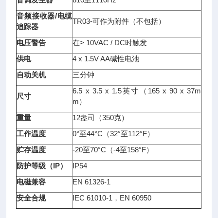
音频接收器
/
电缆
TR03-可作为附件（不包括）
追踪器
电压警告
在> 10VAC / DC时触发
供电
4 x 1.5V AA碱性电池
自动关机
三分钟
6.5 x 3.5 x 1.5英寸（165 x 90 x 37m
尺寸
m）
重量
12盎司（350克）
工作温度
0°至44°C（32°至112°F）
贮存温度
-20至70°C（-4至158°F）
防护等级（
IP
）
IP54
电磁兼容
EN 61326-1
安全合规
IEC 61010-1，EN 60950