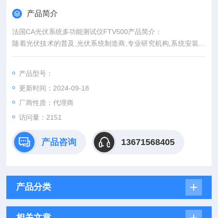
产品简介
法国CA光伏系统多功能测试仪FTV500产品简介：
随着光伏技术的普及,光伏系统制造商,专业研究机构,系统安装人
员,维护人员,检定机构,以及向电力系统并网供电的用户都需要一
台简单有效的测量仪器来进行光伏系统测量。 FTV500是一种便
产品型号：
携式仪表，面向光伏行业，旨在满足技术人员和专业人员调试、
更新时间：2024-09-18
测试和维护期间的各类测量需求。该仪表根据适用的国际标准测
量和分析单相和三相系统(3个直流钳表+3个交流钳表)中
厂商性质：代理商
访问量：2151
产品咨询
13671568405
产品分类
相关文章