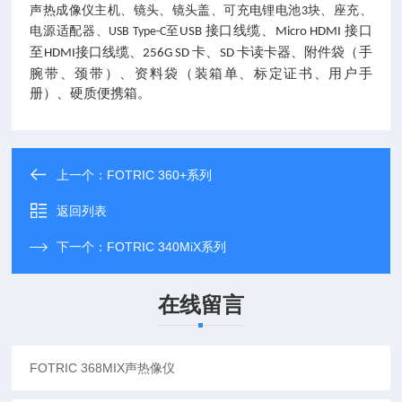
声热成像仪主机、镜头、镜头盖、可充电锂电池
块、座充、
3
接口线缆、
接口
电源适配器、
至
USB Type-C
USB
Micro HDMI
至
接口线缆、
卡、
卡读卡器、附件袋（手
HDMI
256G SD
SD
腕带
、颈带
）、资料袋（装箱单、标定证书、用户手
册）、硬质便携箱
。
上一个：
FOTRIC 360+系列
返回列表
下一个：
FOTRIC 340MiX系列
在线留言