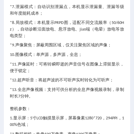
泄漏模式：自动识别泄漏点，本机显示泄漏量、泄漏等级
*7.
和年度能耗成本；
局放模式：本机显示
图，适配不同交流频率（
*8.
PRPD
50/60H
），自动诊断沿面放电、悬浮放电、jian端（电晕）放电等放
z
电类型；
声像聚焦：屏蔽周围区域，仅关注聚焦区域的声像；
*9.
图像模式：单声源，多声源，全息；
10.
声像延时：可将转瞬即逝的声音信号在图像上滞留显示，
*11.
便于锁定；
超声听音：将超声波的不可听声实时转化为可听声；
*12.
全息声像视频：支持可供分析的全息声像视频录制，录制
*13.
时长
分钟。
7
整机参数：
显示屏：
寸
触摸显示屏，屏幕像素
，
，
1.
5
LCD
1280*720
294PPI
1
色域；
00%