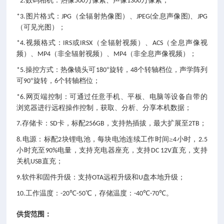
数码相机：热像
万像素、声像
万像素；
*2.
500
1300
图片格式：
（全辐射热像图）、
全息声像图
、
*3.
JPG
JPEG(
)
JPG
（可见光图）；
视频格式：
或
（全辐射视频）、
（全息声像视
*4.
IRS
IRSX
ACS
频）、
（非全辐射视频）、
（非全息声像视频）；
MP4
MP4
操控方式：热像镜头可
°旋转，
个转轴档位，声学阵列
*5.
180
48
可
°旋转，
个转轴档位；
90
6
网页端控制：可通过任意手机、平板、电脑等设备自带的
*6.
浏览器进行远程操作控制，获取、分析、分享本机数据；
存储卡：
卡，标配
，支持热插拔，最大扩展至
；
7.
SD
256GB
2TB
电源：标配
块锂电池，每块电池连续工作时间≥
小时，
8.
2
4
2.5
小时充至
电量，支持充电器座充，支持
直充，支持
90%
DC 12V
关机
直充；
USB
软件和固件升级：支持
远程升级和
盘本地升级；
9.
OTA
U
工作温度：
℃
℃，存储温度：
℃
℃。
10.
-20
-50
-40
-70
供货范围：