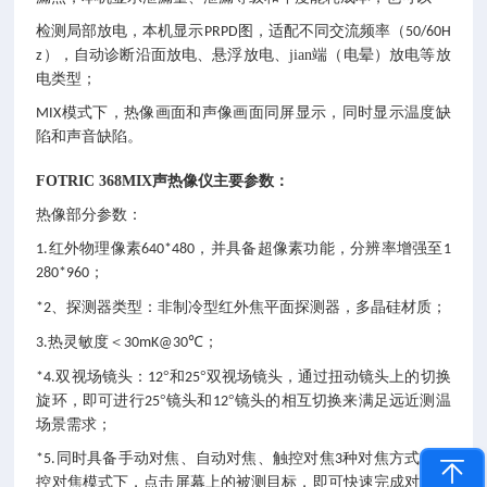
检测局部放电，
本机显示
图，适配不同交流频率（
PRPD
50/60H
），自动诊断沿面放电、悬浮放电、jian端（电晕）放电等放
z
电类型
；
模式
下，热像画面和声像画面同屏显示，同时显示温度缺
MIX
陷和声音缺陷。
FOTRIC 368MIX声热像仪
主要参数：
热像部分参数：
红外物理像素
，并具备超像素功能，分辨率增强至
1.
640*480
1
；
280*960
、探测器类型：非制冷型红外焦平面探测器，多晶硅材质；
*2
热灵敏度＜
℃；
3.
30mK@30
双视场镜头：
°和
°双视场镜头，通过扭动镜头上的切换
*4.
12
25
旋环，即可进行
°镜头和
°镜头的相互切换来满足远近测温
25
12
场景需求；
同时具备手动对焦、自动对焦、触控对焦
种对焦方式，触
*5.
3
控对焦模式下，点击屏幕上的被测目标，即可快速完成对该目