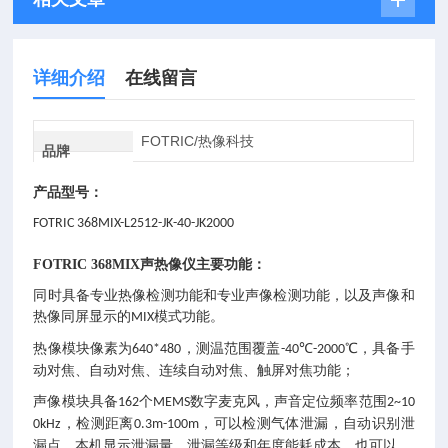
详细介绍
在线留言
FOTRIC/热像科技
品牌
产品型号：
FOTRIC 368MIX-L2512-JK-40-JK2000
FOTRIC 368MIX声热像仪
主要功能：
同时具备专业热像检测功能和专业声像
检测
功能，以及声像和
热像
同屏显示的
模式功能。
MIX
热像模块像素为
，测温范围覆盖
℃
℃，具备手
640*480
-40
-2000
动对焦、自动对焦、连续自动对焦、触屏对焦功能；
声像模块具备
个
数字麦克风
，
声音
定位频率范围
162
MEMS
2~10
，
检测
距离
，
可以检测气体泄漏，
自动识别泄
0kHz
0.3m-100m
漏点，本机显示泄漏量、泄漏等级和年度能耗成本
，
也可以