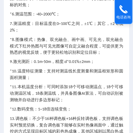
标的对焦；
测温范围：
℃；
*6.
-
4
0~
20
00
电话咨询
测温精度：目标温度在
℃之间，±
℃；其它，±
℃或
7.
0~100
1
2
；
2%
图像模式：热像、双光融合、画中画、可见光，双光融合
*8.
模式下红外热图与可见光图像可自定义融合程度，可提供更为
熟悉的视觉反馈，便于更轻松地识别和定位目标；
激光测距：
，精度
±
；
9.
0.1m-50m
:d*0.01%
2mm
温度特征测量：支持对测温线长度测量和测温框矩形和圆
*10.
面积测量；
本机温度分析：可同时添加
个可移动测温点，
个可移
*11.
18
18
动测温区域，
条测温线，并具备图像
算法，可自动识别被
18
AI
测物并自动进行多边形标记；
数码变焦：
倍连续变焦；
*12.
1~18
调色板：不少于
种调色板
种反转调色板，支持调色板
13.
16
+16
实时预览切换，复合调色板下能够在实时热像画面中，通过触
控的方式呈现目标区域的彩色热成像，其他区域则以黑白热成