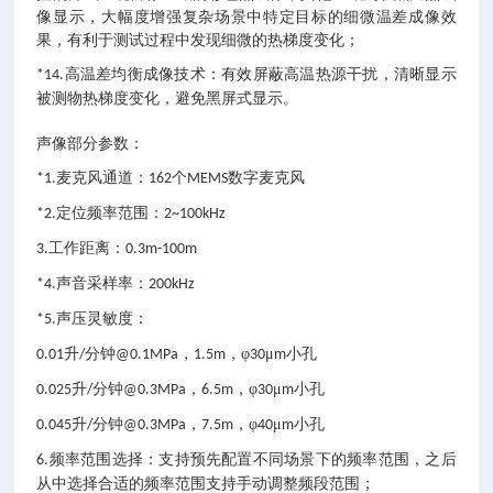
像显示，大幅度增强复杂场景中特定目标的细微温差成像效
果，有利于测试过程中发现细微的热梯度变化；
高温差均衡成像技术：有效屏蔽高温热源干扰，清晰显示
*14.
被测物热梯度变化，避免黑屏式显示。
声像部分参数：
麦克风通道：
个
数字麦克风
*1.
162
MEMS
定位频率范围：
*2.
2~100kHz
工作距离：
3.
0.3m-100m
声音采样率：
*4.
200kHz
声压灵敏度：
*5.
升
分钟
，
，φ
μ
小孔
0.01
/
@0.1MPa
1.5m
30
m
升
分钟
，
，φ
μ
小孔
0.025
/
@0.3MPa
6.5m
30
m
升
分钟
，
，φ
μ
小孔
0.045
/
@0.3MPa
7.5m
40
m
频率范围选择：支持预先配置不同场景下的频率范围，之后
6.
从中选择合适的频率范围支持手动调整频段范围；