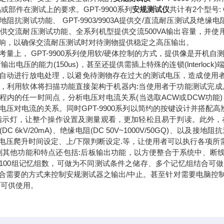
或部件在测试上的要求。GPT-9900系列
安规测试仪
共计有2个型号:
阻抗测试功能、 GPT-9903/9903A提供交/直流耐压测试及绝缘
01A提供交流耐压测试功能。全系列机型提供交流500VA输出容量，
响，以确保交流耐压测试时对待测物提供稳定之高压输出。
考量上， GPT-9900系列使用软/硬体控制的方式，提供像是开
输出电压的能力(150us)，甚至还提供需插上特殊的连锁(lnterl
自动进行放电处理，以避免待测物存在过大的测试电压，造成使用者伤害
，利用软体将扫描功能直接架构于机器内:当使用者于功能测试完
程内的任一时间点，分析电压对电流关系(当选取ACW或DCW功能
电压对电流的关系。同时GPT-9900系列以简约的按键设计并搭配
指示灯，让整个操作设置及测量观看，更加轻松且易于判读。此外，在提
DC 6kV/20mA)、绝缘电阻(DC 50V~1000V/50GQ)、以及接地阻
电压爬升时间设定、上/下限判断设定.等，让使用者可以执行各项所
00系列其他功能和特点还包括:后板输出功能，以方便整合于系统中、
100组记忆组数，可做为不同测试条件之储存、多个记忆组结合可做自动连
合需要的方式来控制安规测试器之输出/中止。甚至针对需要电脑控制并
介面可供使用。