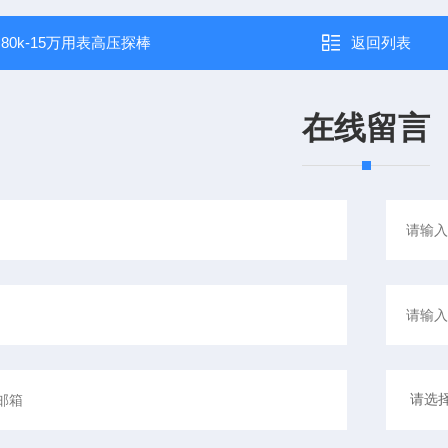
：
80k-15万用表高压探棒
返回列表
在线留言