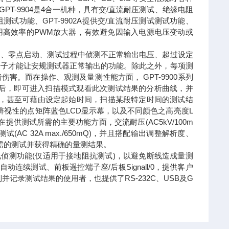
 GPT-9904是4合一机种，具有交/直流耐压测试、绝缘电阻
电阻测试功能、GPT-9902A提供交/直流耐压测试测试功能、
并使用高效率的PWM放大器，有效避免因输入电源电压变动或
机自测、零点启动、测试过程中侦测不正常输出电压、超过设定
ock)端子才能让安规测试器正常输出的功能。除此之外，每项测
。而在操作、观测及量测性能方面， GPT-9900系列
成后，即可进入扫描模式观看此次测试结果的分析曲线，并
)，甚至可藉由设定起始时间，扫描某段特定时间的测试结
高辨视性的点矩阵蓝色LCD显示幕，以及不同颜色之高亮度L
供测试所需的主要功能方面，交流耐压(AC5kV/100m
抗测试(AC 32A max./650mQ)，并且搭配输出调整解析度、
需的测试并获得精确的量测结果。
断线侦测功能(仅适用于接地阻抗测试)，以避免断线造成量测
续测试、前板遥控端子座/后板Signall/0，提供客户
记录测试结果的使用者，也提供了RS-232C、USB及G