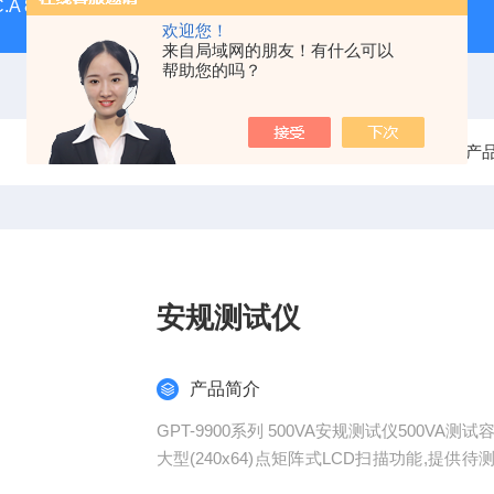
C.A 8336CA三相电能质量分析仪
F607法国CA钳形表F607
欢迎您！
来自局域网的朋友！有什么可以
帮助您的吗？
当前位置：
首页
产
安规测试仪
产品简介
GPT-9900系列 500VA安规测试仪500VA测试
大型(240x64)点矩阵式LCD扫描功能,提
具快速选择功能键