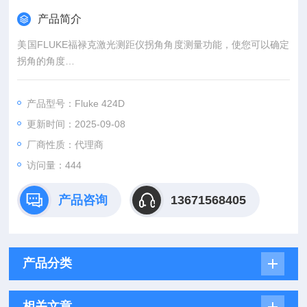
产品简介
美国FLUKE福禄克激光测距仪拐角角度测量功能，使您可以确定
拐角的角度
指南针为您的距离测量指示"方向
存储 20 条完整显示记录，可快速查找
产品型号：Fluke 424D
背光灯
更新时间：2025-09-08
进行远距离测量时，三脚架模式让您可以将仪器安装在三脚架上
全面的勾股定理运算功能可测量高度
厂商性质：代理商
听觉键盘反馈
访问量：444
放样功能有助于您标出规定的长度，如在构件木框架时
自动末端校正功能可从边缘或拐角处进行测量 -- 内置传感器可检
产品咨询
13671568405
测支架的位置并
产品分类
相关文章