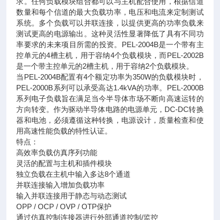
求。任何负载模块组合都可以与主机配合使用，根据信道
数量和每个信道的最大负载功率，电压和电流来定制测试
系统。多个负载可以并联连接，以提供更高的功率负载来
测试更高的电源输出。这种灵活性显著降低了具有不同功
率要求的未来项目所需的投资。PEL-2004B是一个带有主
控单元的4槽主机，用于容纳4个负载模块，而PEL-2002B
是一个带主控单元的2槽主机，用于容纳2个负载模块。
当PEL-2004B配置有4个额定功率为350W的负载模块时，
PEL-2000B系列可以承受高达1.4kVA的功率。PEL-2000B
系列电子负载旨在满足当今半导体市场不断向高速运转的
方向转变。作为驱动半导体电路的电源单元，DC-DC转换
器和电池，必须遵循这种转换，电源设计，质量检查和使
用高速性能负载的特性认证。
特点：
高效率负载仿真序列功能
灵活的配置与主机和插件模块
独立负载在主机中输入多达8个通道
并联连接输入增加负载功率
输入并联连接用于静态与动态测试
OPP / OCP / OVP / OTP保护
通过仿真控制连接器进行外部通道控制/监控